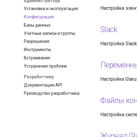
Администратору
Настройка элек
Установка и эксплуатация
Конфигурация
Базы данных
Slack
Учётные записи и группы
Разрешения
Настройка Slac
Инструменты
Встраивание
Переменн
Устранение проблем
Разработчику
Настройка Glar
Документация API
Руководство разработчика
Файлы ко
Настройка сист
Журнал Gla