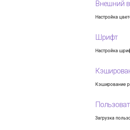
Внешний 
Настройка цвет
Шрифт
Настройка шриф
Кэширован
Кэширование ре
Пользоват
Загрузка пользо