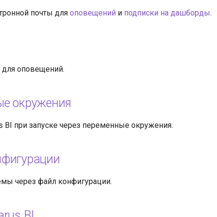
тронной почты для
оповещений
и
подписки на дашборды
.
k для оповещений.
ые окружения
us BI при запуске через переменные окружения.
нфигурации
емы через файл конфигурации.
rus BI