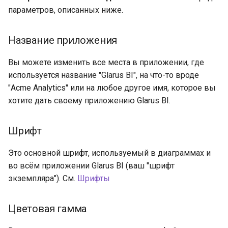
организация
и
параметров, описанных ниже.
Устранение проблем
я
Название приложения
п
Вы можете изменить все места в приложении, где
о
используется название "Glarus BI", на что-то вроде
и
"Acme Analytics" или на любое другое имя, которое вы
с
хотите дать своему приложению Glarus BI.
к
Шрифт
а
Это основной шрифт, используемый в диаграммах и
во всём приложении Glarus BI (ваш "шрифт
экземпляра"). См.
Шрифты
Цветовая гамма