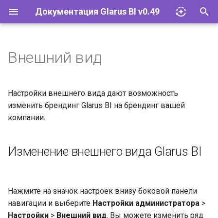
Документация Glarus BI v0.49
И
н
Внешний вид
Импорт файлов Excel
Установка и эксплуатация
Документация API
и
ц
Запросы
Конфигурация
Руководство разработчика
Настройки внешнего вида дают возможность
и
изменить брендинг Glarus BI на брендинг вашей
Визуализации
Базы данных
компании.
а
Дашборды
Учётные записи и группы
л
Изменение внешнего вида Glarus BI
и
Модели
Разрешения
з
Действия
Инструменты
а
Нажмите на значок настроек внизу боковой панели
навигации и выберите
Настройки администратора
>
ц
Исследование и
Встраивание
Настройки
>
Внешний вид
. Вы можете изменить ряд