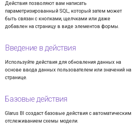
Действия позволяют вам написать
и
Устранение проблем
параметризированный SQL, который затем может
я
быть связан с кнопками, щелчками или даже
добавлен на страницу в виде элементов формы.
п
о
Введение в действия
и
с
Используйте действия для обновления данных на
основе ввода данных пользователем или значений на
к
странице.
а
Базовые действия
Glarus BI создаст базовые действия с автоматическим
отслеживанием схемы модели.