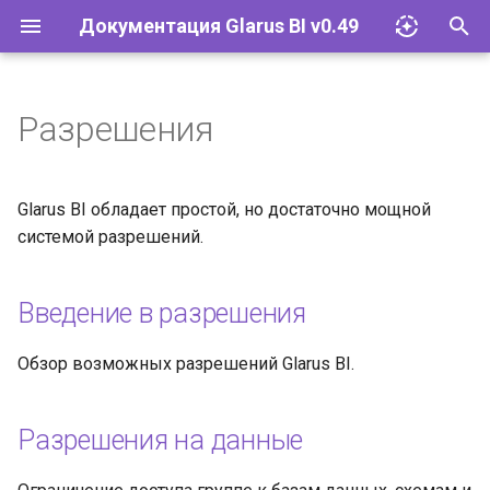
Документация Glarus BI v0.49
И
н
Разрешения
Импорт файлов Excel
Введение в разрешения
Документация API
и
ц
Запросы
Разрешения на данные
Руководство разработчика
Glarus BI обладает простой, но достаточно мощной
и
системой разрешений.
Визуализации
Разрешения на коллекции
а
Введение в разрешения
Дашборды
Разрешения на папку
л
фрагментов SQL
и
Модели
Обзор возможных разрешений Glarus BI.
з
Разрешения на
приложения
Действия
а
Разрешения на данные
ц
Разделение прав доступа к
Исследование и