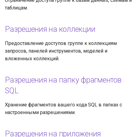
Ограничение доступа группе к базам данных, схемам и
данным на уровне строк
организация
и
таблицам.
я
Песочницы данных
п
Разрешения на коллекции
Пример песочниц данных
о
Предоставление доступов группе к коллекциям
Разрешения на
и
запросов, панелей инструментов, моделей и
уведомления
вложенных коллекций.
с
к
Разрешения на папку фрагментов
а
SQL
Хранение фрагментов вашего кода SQL в папках с
настроенными разрешениями.
Разрешения на приложения