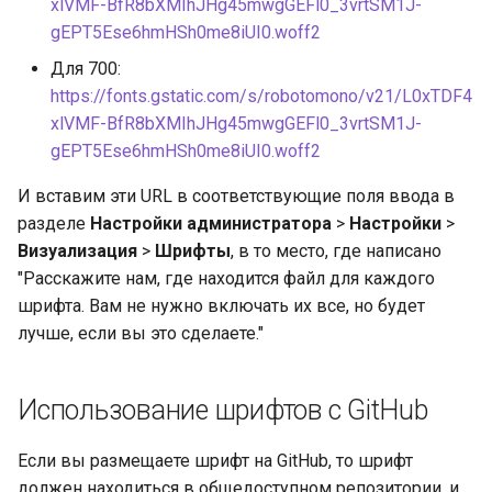
xlVMF-BfR8bXMIhJHg45mwgGEFl0_3vrtSM1J-
gEPT5Ese6hmHSh0me8iUI0.woff2
Для 700:
https://fonts.gstatic.com/s/robotomono/v21/L0xTDF4
xlVMF-BfR8bXMIhJHg45mwgGEFl0_3vrtSM1J-
gEPT5Ese6hmHSh0me8iUI0.woff2
И вставим эти URL в соответствующие поля ввода в
разделе
Настройки администратора
>
Настройки
>
Визуализация
>
Шрифты
, в то место, где написано
"Расскажите нам, где находится файл для каждого
шрифта. Вам не нужно включать их все, но будет
лучше, если вы это сделаете."
Использование шрифтов с GitHub
Если вы размещаете шрифт на GitHub, то шрифт
должен находиться в общедоступном репозитории, и