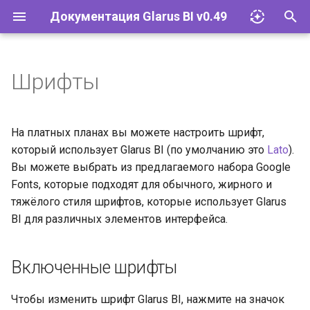
Документация Glarus BI v0.49
И
н
Шрифты
Импорт файлов Excel
Установка и эксплуатация
Документация API
и
ц
Запросы
Конфигурация
Руководство разработчика
На платных планах вы можете настроить шрифт,
и
который использует Glarus BI (по умолчанию это
Lato
).
Визуализации
Базы данных
Вы можете выбрать из предлагаемого набора Google
а
Fonts, которые подходят для обычного, жирного и
Дашборды
Учётные записи и группы
л
тяжёлого стиля шрифтов, которые использует Glarus
BI для различных элементов интерфейса.
и
Модели
Разрешения
з
Действия
Инструменты
Включенные шрифты
а
ц
Исследование и
Встраивание
Чтобы изменить шрифт Glarus BI, нажмите на значок