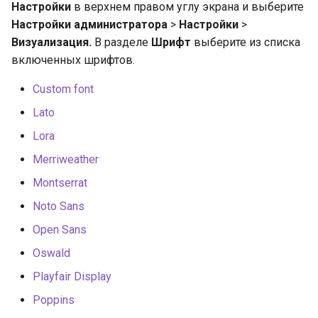
организация
Настройки
в верхнем правом углу экрана и выберите
и
Устранение проблем
Настройки администратора
>
Настройки
>
я
Визуализация.
В разделе
Шрифт
выберите из списка
включенных шрифтов.
п
о
Custom font
Lato
и
Lora
с
Merriweather
к
Montserrat
а
Noto Sans
Open Sans
Oswald
Playfair Display
Poppins