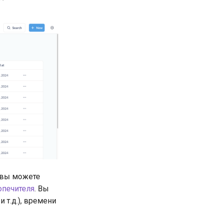
вы можете
опечителя
. Вы
 т.д.), времени