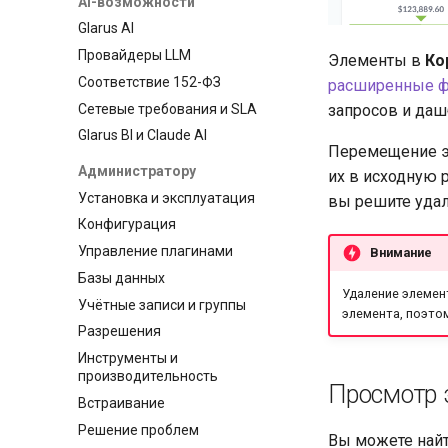
AI-возможности
Glarus AI
Провайдеры LLM
Элементы в
Ко
Соответствие 152-ФЗ
расширенные ф
Сетевые требования и SLA
запросов и даш
Glarus BI и Claude AI
Перемещение э
Администратору
их в исходную 
Установка и эксплуатация
вы решите удал
Конфигурация
Управление плагинами
Внимание
Базы данных
Удаление элемен
Учётные записи и группы
элемента, поэто
Разрешения
Инструменты и
производительность
Просмотр 
Встраивание
Решение проблем
Вы можете най