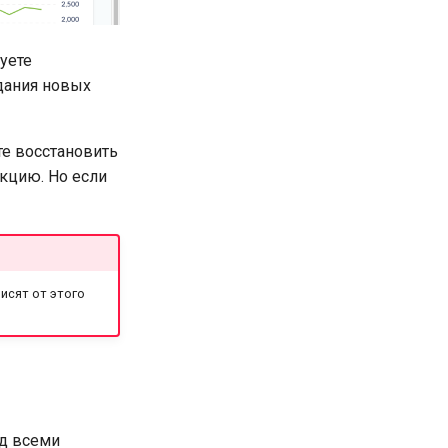
уете
здания новых
е восстановить
кцию. Но если
исят от этого
од всеми