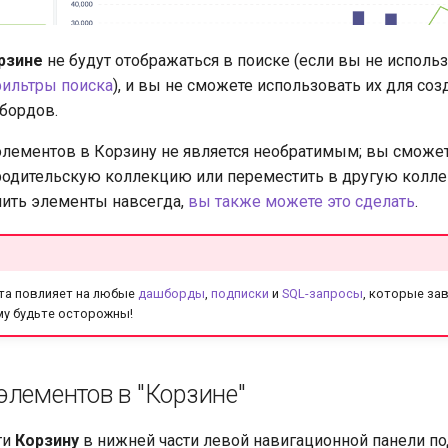
рзине
не будут отображаться в поиске (если вы не использ
ильтры поиска
), и вы не сможете использовать их для со
бордов.
лементов в Корзину не является необратимым; вы сможет
родительскую коллекцию или переместить в другую колле
ить элементы навсегда,
вы также можете это сделать
.
та повлияет на любые
дашборды
,
подписки
и
SQL-запросы
, которые зав
му будьте осторожны!
элементов в "Корзине"
ти
Корзину
в нижней части левой навигационной панели п