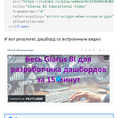
src
=
"https://rutube.ru/play/embed/0c558d906db8bb4
title
=
"Glarus BI Educational Video"
frameborder
=
"0"
referrerpolicy
=
"strict-origin-when-cross-origin"
allowfullscreen
></
iframe
>
И вот результат, дашборд со встроенным видео: