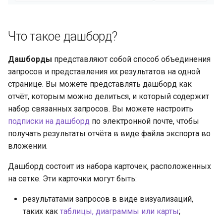
производительность
и
я
Встраивание
Что такое дашборд?
п
Решение проблем
Дашборды
представляют собой способ объединения
о
запросов и представления их результатов на одной
и
странице. Вы можете представлять дашборд как
отчёт, которым можно делиться, и который содержит
с
набор связанных запросов. Вы можете настроить
к
подписки на дашборд
по электронной почте, чтобы
а
получать результаты отчёта в виде файла экспорта во
вложении.
Дашборд состоит из набора карточек, расположенных
на сетке. Эти карточки могут быть:
результатами запросов в виде визуализаций,
таких как
таблицы, диаграммы или карты
;