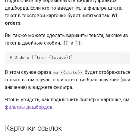
Подключите эту переменную к виджету фильтра
дашборда. Если кто-то введёт
в фильтре штата,
WI
текст в текстовой карточке будет читаться так:
WI
orders
.
Вы также можете сделать варианты текста, заключив
текст в двойные скобки,
и
:
[[
]]
В этом случае фраза
будет отображаться
из {{state}}
только в том случае, если кто-то выбрал значение (или
значения) в виджете фильтра.
Чтобы увидеть, как подключить фильтр к карточке, см.
фильтры дашбордов
.
Карточки ссылок