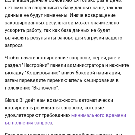
Если ваши данные обновляются только раз в день,
производительность
и
нет смысла запрашивать базу данных чаще, так как
данные не будут изменены. Иначе возвращение
я
Встраивание
закэшированных результатов может значительно
п
ускорить работу, так как база данных не будет
Решение проблем
о
вычислять результаты заново для загрузки вашего
запроса.
и
Чтобы начать кэширование запросов, перейдите в
с
раздел "Настройки" панели администратора и нажмите
к
вкладку "Кэширование" внизу боковой навигации,
затем переведите переключатель кэширования в
а
положение "Включено".
Glarus BI даёт вам возможность автоматически
кэшировать результаты запросов, которые
удовлетворяют требованию
минимального времени
выполнения запроса
.