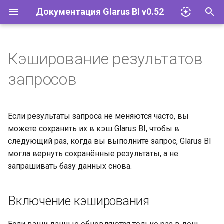
Документация Glarus BI v0.52
И
н
Кэширование результатов
Импорт файлов Excel
Glarus AI
Установка и эксплуатация
Документация API Glarus BI
и
запросов
ц
Запросы
Провайдеры LLM
Конфигурация
Пользовательские графики
и
Если результаты запроса не меняются часто, вы
Визуализации
Соответствие 152-ФЗ
Управление плагинами
а
можете сохранить их в кэш Glarus BI, чтобы в
Дашборды
Сетевые требования и SLA
Базы данных
следующий раз, когда вы выполните запрос, Glarus BI
л
могла вернуть сохранённые результаты, а не
и
Моделирование данных
Glarus BI и Claude AI
Учётные записи и группы
запрашивать базу данных снова.
з
Действия
Разрешения
а
Включение кэширования
ц
Организация
Инструменты и