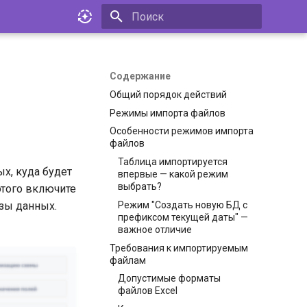
Инициализация поиска
Содержание
Общий порядок действий
Режимы импорта файлов
Особенности режимов импорта
файлов
Таблица импортируется
ых, куда будет
впервые — какой режим
выбрать?
этого включите
Режим "Создать новую БД с
зы данных.
префиксом текущей даты" —
важное отличие
Требования к импортируемым
файлам
Допустимые форматы
файлов Excel