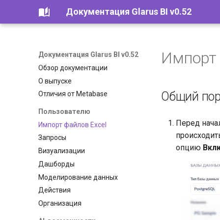
Документация Glarus BI v0.52
Импорт 
Документация Glarus BI v0.52
Обзор документации
О выпуске
Общий пор
Отличия от Metabase
Пользователю
Перед начал
Импорт файлов Excel
происходит
Запросы
опцию
Вклю
Визуализации
Дашборды
Моделирование данных
Действия
Организация