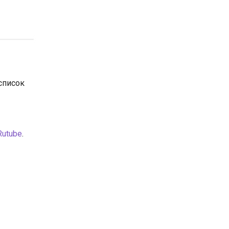
список
utube
.