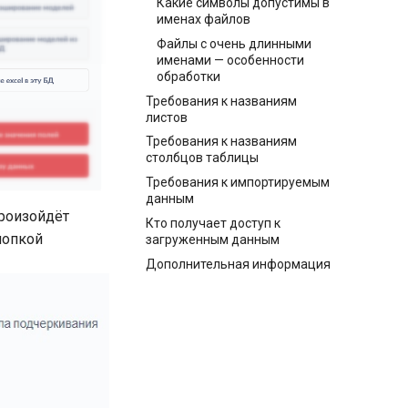
Какие символы допустимы в
именах файлов
Файлы с очень длинными
именами — особенности
обработки
Требования к названиям
листов
Требования к названиям
столбцов таблицы
Требования к импортируемым
данным
произойдёт
Кто получает доступ к
нопкой
загруженным данным
Дополнительная информация