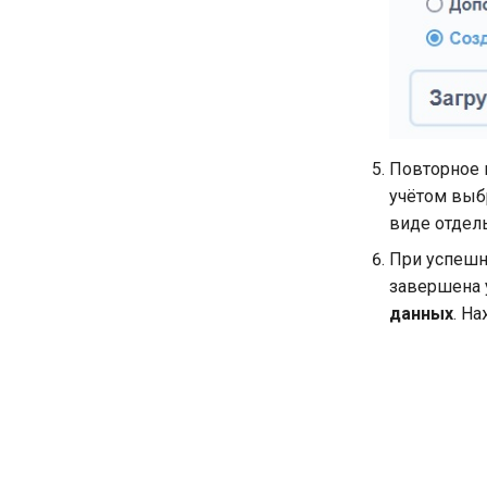
Повторное 
учётом выб
виде отдел
При успешн
завершена 
данных
. Н