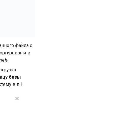
анного файла с
портированы в
ame%
.
агрузка
ницу базы
ему в п.1.