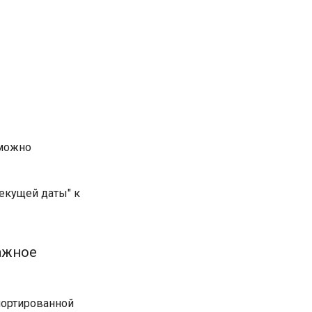
можно
текущей даты" к
ажное
портированной