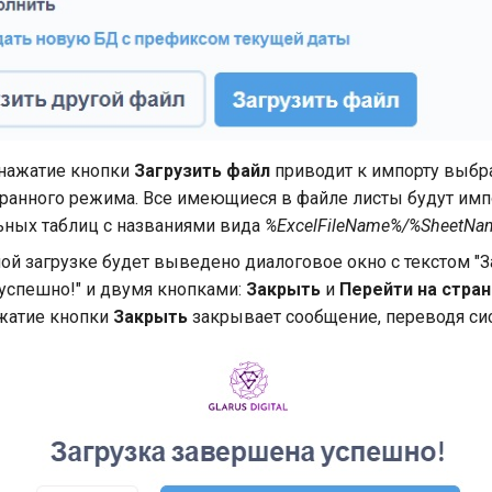
нажатие кнопки
Загрузить файл
приводит к импорту выбр
ранного режима. Все имеющиеся в файле листы будут им
ьных таблиц с названиями вида
%ExcelFileName%/%SheetN
ой загрузке будет выведено диалоговое окно с текстом "З
успешно!" и двумя кнопками:
Закрыть
и
Перейти на стра
ажатие кнопки
Закрыть
закрывает сообщение, переводя сист