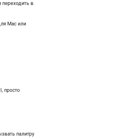
и переходить в
ля Mac или
I, просто
ызвать палитру