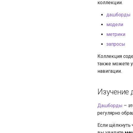
коллекции.
дашборды
модели
метрики
запросы
Коллекция соде
также можете 
навигации.
Изучение 
Дашборды
– эт
регулярно обра
Если щёлкнуть 
вы увидите
ме