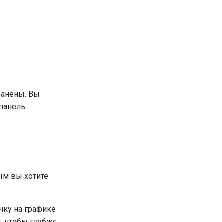
ранены. Вы
панель
рым вы хотите
чку на графике,
, чтобы глубже