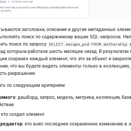
тываются заголовки, описания и другие метаданные элем
ыполнять поиск по содержимому ваших SQL-запросов. На
ить поиск по запросу
и
SELECT escape_pod FROM mothership
над которым работали шесть месяцев назад. В результатах 
ии сохранён каждый элемент, что это за объект и закреплё
ние, что вы будете видеть элементы только в коллекциях,
есть разрешение.
ать по следующим критериям:
жимого
: дашборд, запрос, модель, метрика, коллекция, баз
йствие.
: кто создал элемент.
 редактор
: кто внёс последнее сохранённое изменение в 