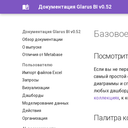
Документация Glarus BI v0.52
Базовое
Документация Glarus BI v0.52
Обзор документации
О выпуске
Посмотрит
Отличия от Metabase
Пользователю
Если вы не пер
Импорт файлов Excel
самый простой 
Запросы
диаграммы и сп
Визуализации
любых дашборд
Дашборды
коллекциях
, к 
Моделирование данных
Действия
Палитра к
Организация