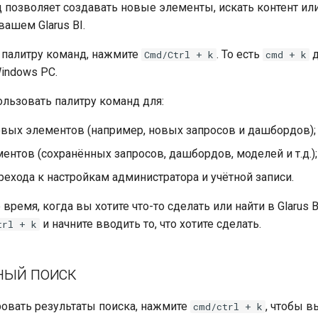
 позволяет создавать новые элементы, искать контент ил
ашем Glarus BI.
 палитру команд, нажмите
. То есть
д
Cmd/Ctrl + k
cmd + k
indows PC.
льзовать палитру команд для:
овых элементов (например, новых запросов и дашбордов);
ентов (сохранённых запросов, дашбордов, моделей и т.д.);
рехода к настройкам администратора и учётной записи.
 время, когда вы хотите что-то сделать или найти в Glarus B
и начните вводить то, что хотите сделать.
trl + k
ный поиск
овать результаты поиска, нажмите
, чтобы в
cmd/ctrl + k