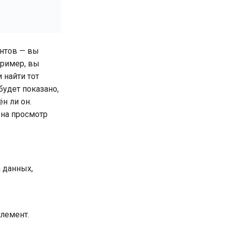
ентов — вы
пример, вы
 найти тот
будет показано,
н ли он.
 на просмотр
а данных,
элемент.