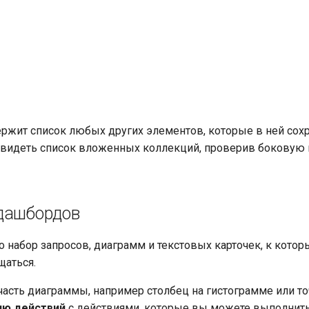
ржит список любых других элементов, которые в ней сох
увидеть список вложенных коллекций, проверив боковую 
дашбордов
о набор запросов, диаграмм и текстовых карточек, к кото
щаться.
часть диаграммы, например столбец на гистограмме или то
ню действий
с действиями, которые вы можете выполнить