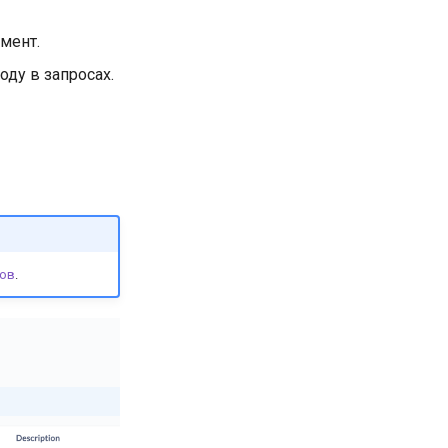
емент.
оду в запросах.
сов
.