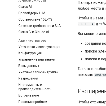
AI-возможности
Палитра команд
Glarus AI
любое место в в
Провайдеры LLM
Чтобы вызвать
Соответствие 152-ФЗ
для W
ctrl + k
Сетевые требования и SLA
Glarus BI и Claude AI
Вы можете испо
Администратору
создания н
Установка и эксплуатация
поиска элем
Конфигурация
поиска и пе
Управление плагинами
Базы данных
Так что в любое
Учётные записи и группы
нажмите
cmd/c
Разрешения
Инструменты и
производительность
Расширен
Встраивание
Решение проблем
Чтобы отфильтр