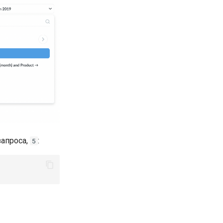
запроса,
:
5