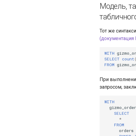
Модель, т
табличног
Тот же синтакс
(документация M
WITH
gizmo_o
SELECT
count
FROM
gizmo_o
При выполнении
запросом, закл
WITH
gizmo_orde
SELECT
*
FROM
orders