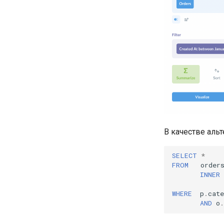
В качестве аль
SELECT
*
FROM
order
INNER
WHERE
p
.
cate
AND
o
.