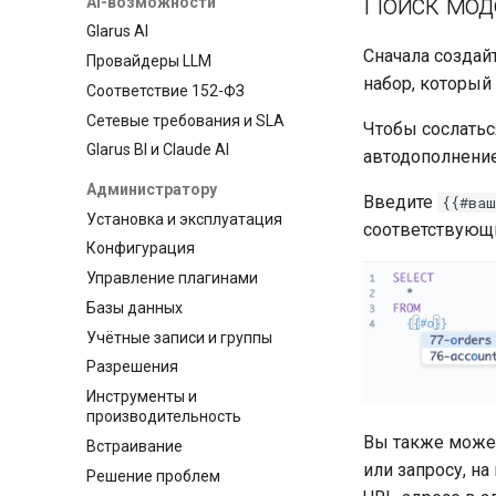
Поиск мод
AI-возможности
Glarus AI
Сначала создай
Провайдеры LLM
набор, который
Соответствие 152-ФЗ
Сетевые требования и SLA
Чтобы сослаться
Glarus BI и Claude AI
автодополнени
Администратору
Введите
{{#ваш
Установка и эксплуатация
соответствующ
Конфигурация
Управление плагинами
Базы данных
Учётные записи и группы
Разрешения
Инструменты и
производительность
Вы также может
Встраивание
или запросу, на
Решение проблем