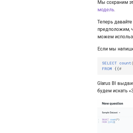
Мы сохраним это
модель
.
Теперь давайте
предположим, ч
можем использ
Если мы напиш
SELECT
count
FROM
{{
#
Glarus BI выдв
будем искать «З