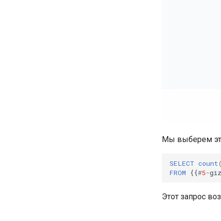
Мы выберем эту
SELECT
count
FROM
{{
#
5
-
gi
Этот запрос во