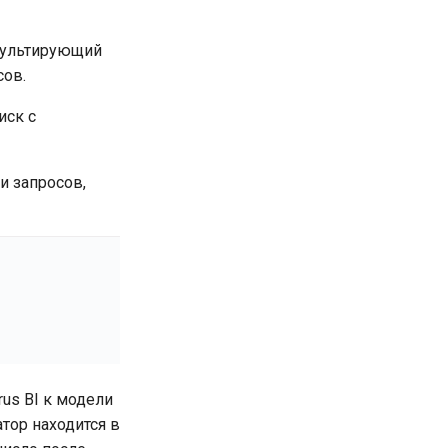
езультирующий
сов.
иск с
 и запросов,
us BI к модели
тор находится в