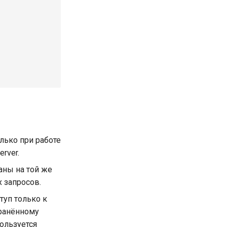
лько при работе
rver.
аны на той же
х запросов.
туп только к
хранённому
пользуется