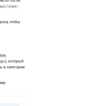
число после
del/12345-
проса, чтобы
ера,
у»), который
ы в категории
мер: