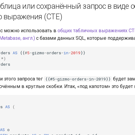
аблица или сохранённый запрос в виде 
о выражения (CTE)
ис можно использовать в
общих табличных выражениях CT
etabase, англ.)
с базами данных SQL, которые поддержив
rders
AS
{{
#
5
-
gizmo
-
orders
-
in
-
2019
}}
(
*
)
rders
 этого запроса тег
будет за
{{#5-gizmo-orders-in-2019}}
ючённым в круглые скобки. Итак, «под капотом» это будет 
rs
AS
(
AS
o