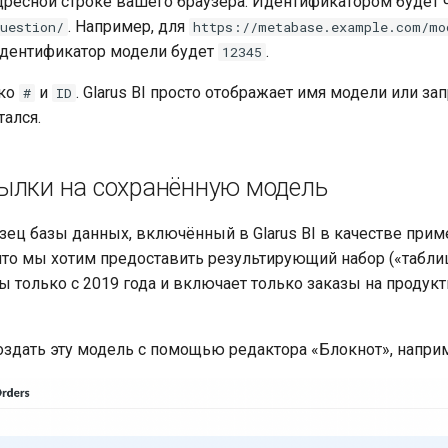
дресной строке вашего браузера. Идентификатором будет 
. Например, для
uestion/
https://metabase.example.com/mo
дентификатор модели будет
.
12345
ько
и
. Glarus BI просто отображает имя модели или за
#
ID
тался.
ылки на сохранённую модель
зец базы данных, включённый в Glarus BI в качестве прим
то мы хотим предоставить результирующий набор («таблиц
ы только с 2019 года и включает только заказы на продукт
здать эту модель с помощью редактора «Блокнот», напри