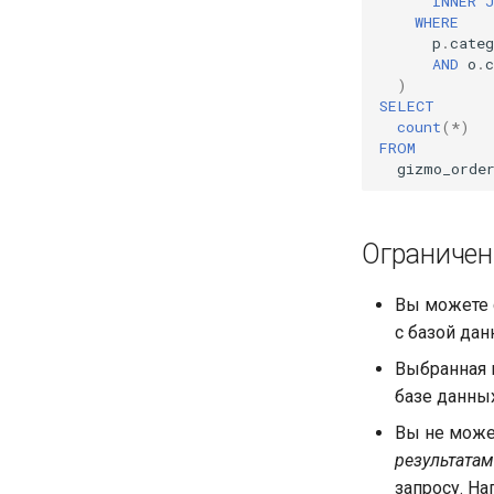
INNER
WHERE
p
.
categ
AND
o
.
c
)
SELECT
count
(
*
)
FROM
gizmo_orde
Ограничен
Вы можете 
с базой дан
Выбранная 
базе данных
Вы не может
результатам
запросу. На