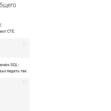
общего
E
ают CTE:
менён SQL-
выглядеть так: