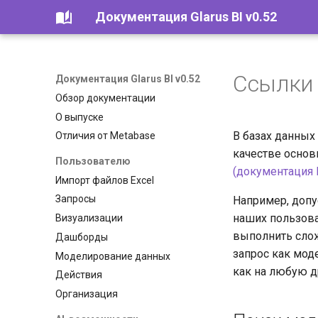
Документация Glarus BI v0.52
Ссылки 
Документация Glarus BI v0.52
Обзор документации
О выпуске
В базах данны
Отличия от Metabase
качестве основ
Пользователю
(документация M
Импорт файлов Excel
Запросы
Например, допу
наших пользов
Визуализации
выполнить слож
Дашборды
запрос как моде
Моделирование данных
как на любую д
Действия
Организация