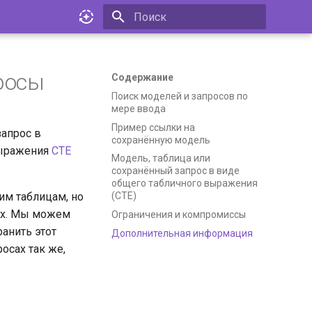
Инициализация поиска
росы
Содержание
Поиск моделей и запросов по
мере ввода
Пример ссылки на
апрос в
сохранённую модель
выражения
CTE
Модель, таблица или
сохранённый запрос в виде
общего табличного выражения
им таблицам, но
(CTE)
ых. Мы можем
Ограничения и компромиссы
ранить этот
Дополнительная информация
осах так же,