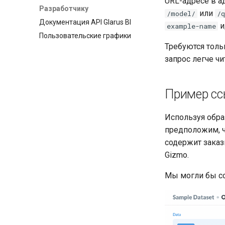
URL-адресе в а
Разработчику
или
/model/
/q
Документация API Glarus BI
и
example-name
Пользовательские графики
Требуются тол
запрос легче чи
Пример сс
Используя обра
предположим, ч
содержит заказ
Gizmo.
Мы могли бы со