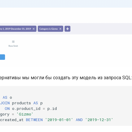
тернативы мы могли бы создать эту модель из запроса SQL:
s
AS
o
JOIN
products
AS
p
ON
o
.
product_id
=
p
.
id
gory
=
'Gizmo'
created_at
BETWEEN
'2019-01-01'
AND
'2019-12-31'