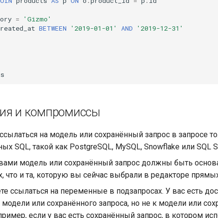
JOIN
products
AS
p
ON
o
.
product_id
=
p
.
id
ory
=
'Gizmo'
reated_at
BETWEEN
'2019-01-01'
AND
'2019-12-31'
rs
ия и компромиссы
ссылаться на модель или сохранённый запрос в запросе то
ных SQL, такой как PostgreSQL, MySQL, Snowflake или SQL Se
вами модель или сохранённый запрос должны быть основ
, что и та, которую вы сейчас выбрали в редакторе прямы
е ссылаться на переменные в подзапросах. У вас есть дос
модели или сохранённого запроса, но не к модели или со
пример, если у вас есть сохранённый запрос, в котором ис