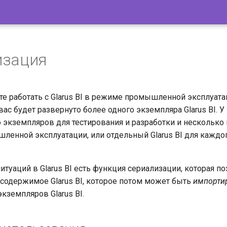
изация
те работать с Glarus BI в режиме промышленной эксплуата
 вас будет развернуто более одного экземпляра Glarus BI. 
 экземпляров для тестирования и разработки и несколько 
енной эксплуатации, или отдельный Glarus BI для каждо
итуаций в Glarus BI есть функция сериализации, которая п
содержимое Glarus BI, которое потом может быть
импорти
кземпляров Glarus BI.