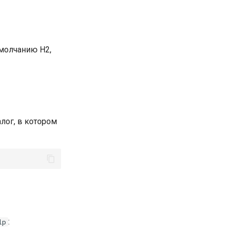
умолчанию Н2,
лог, в котором
:
lp