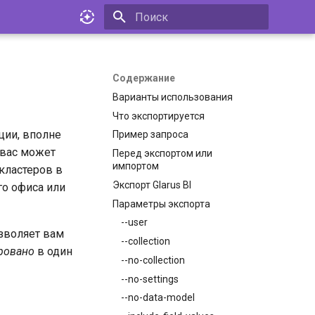
Инициализация поиска
Содержание
Варианты использования
Что экспортируется
ции, вполне
Пример запроса
У вас может
Перед экспортом или
импортом
кластеров в
Экспорт Glarus BI
го офиса или
Параметры экспорта
--user
озволяет вам
--collection
ровано
в один
--no-collection
--no-settings
--no-data-model