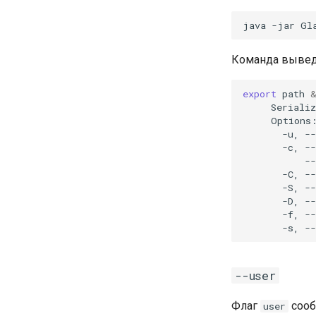
java
-jar
Gl
Команда выведе
export
path
Serializ
-u,
--
-c,
--
--
-C,
--
-S,
--
-D,
-
-f,
--
-s,
--
--user
Флаг
сооб
user