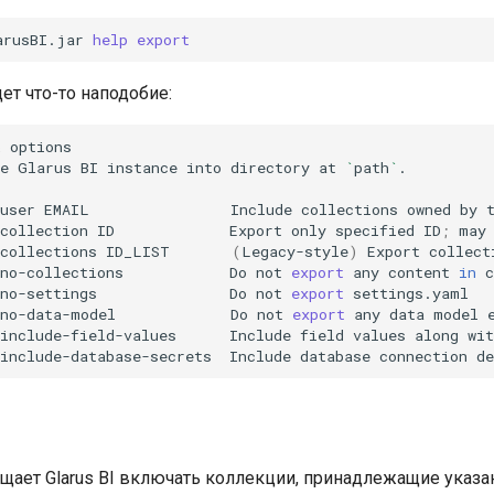
arusBI.jar
help
export
т что-то наподобие:
&
e
Glarus
BI
instance
into
directory
at
`
path
`
user
EMAIL
Include
collections
owned
by
collection
ID
Export
only
specified
ID
;
may
collections
ID_LIST
(
Legacy-style
)
Export
collect
no-collections
Do
not
export
any
content
in
no-settings
Do
not
export
-no-data-model
Do
not
export
any
data
model
include-field-values
Include
field
values
along
wit
include-database-secrets
Include
database
connection
de
щает Glarus BI включать коллекции, принадлежащие указ