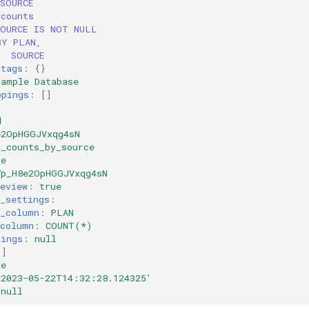
SOURCE
ccounts
SOURCE IS NOT NULL
BY PLAN,
SOURCE
-tags
:
{}
Sample Database
ppings
:
[]
d
e2OpHGGJVxqg4sN
n_counts_by_source
le
7p_H8e2OpHGGJVxqg4sN
eview
:
true
_settings
:
t_column
:
PLAN
_column
:
COUNT(*)
tings
:
null
[]
se
'2023-05-22T14:32:28.124325'
null