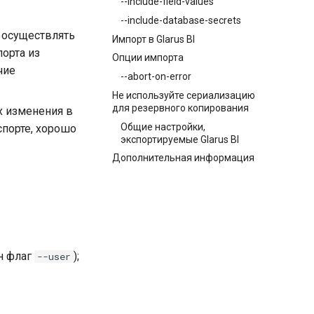
--include-field-values
--include-database-secrets
 осуществлять
Импорт в Glarus BI
орта из
Опции импорта
чие
--abort-on-error
Не используйте сериализацию
для резервного копирования
х изменения в
Общие настройки,
спорте, хорошо
экспортируемые Glarus BI
Дополнительная информация
н флаг
);
--user