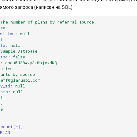
ямого запроса (написан на SQL):
The number of plans by referral source.
lse
sition
:
null
ll
ata
:
null
Sample Database
ding
:
false
:
onou5H28Wvy3kWnjxxdKQ
native
ounts by source
jeff@glarusbi.com
by_id
:
null
rams
:
null
ull
:
ve
-
 count(*),
PLAN,