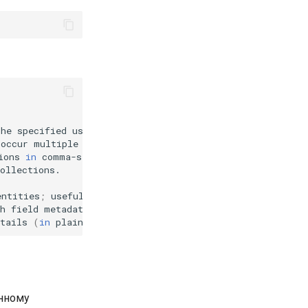
the
specified
occur
multiple
ions
in
comma-separated
list
of
IDs,
e.g.
'123,456'
entities
;
useful
for
subsequent
h
field
tails
(
in
plain
text
;
use
caution
)
анному