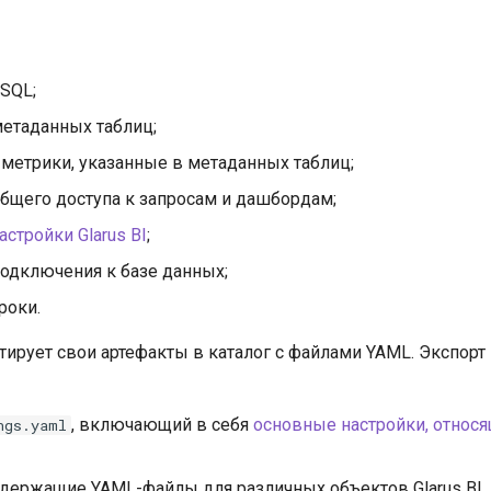
SQL;
метаданных таблиц;
 метрики, указанные в метаданных таблиц;
общего доступа к запросам и дашбордам;
стройки Glarus BI
;
подключения к базе данных;
роки.
ртирует свои артефакты в каталог с файлами YAML. Экспорт
, включающий в себя
основные настройки, относя
ngs.yaml
содержащие YAML-файлы для различных объектов Glarus BI.