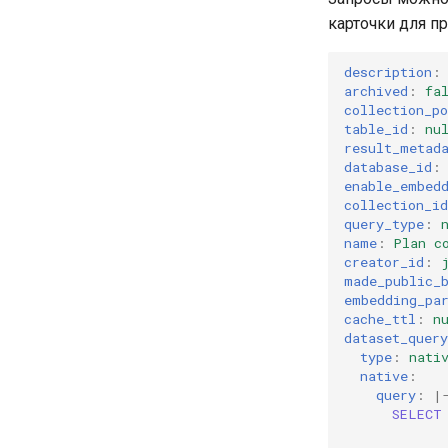
карточки для пр
description
:
archived
:
fa
collection_po
table_id
:
nu
result_metad
database_id
:
enable_embed
collection_id
query_type
:
name
:
Plan c
creator_id
:
made_public_
embedding_pa
cache_ttl
:
n
dataset_query
type
:
nati
native
:
query
:
|
SELECT