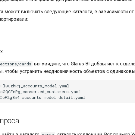
а может включать следующие каталоги, в зависимости от т
ортировали:
х.
вы увидите, что Glarus BI добавляет к отд
ections/cards
, чтобы устранить неоднозначность объектов с одинаков
проса
найти в каталоге
каталога коллекций. Вот пример 
cards