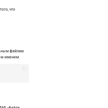
ого, что
ельным файлам
ым именем:
YAML-файла