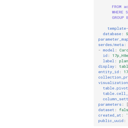
FROM a
WHERE 
GROUP 
template
database
:
parameter_ma
serdes/meta
:
-
model
:
Car
id
:
17p_H8
label
:
pla
display
:
tab
entity_id
:
1
collection_pr
visualization
table.pivo
table.cell
column_set
parameters
:
dataset
:
fal
created_at
:
public_uuid
: