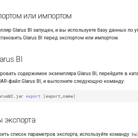
портом или импортом
пляр Glarus BI запущен, и вы используете базу данных по 
становить Glarus BI перед экспортом или импортом.
arus BI
ровать содержимое экземпляра Glarus BI, перейдите в ката
JAR-файл Glarus BI, и выполните следующую команду:
arusBI.jar
export
[
export_name
]
 экспорта
еть список параметров экспорта, используйте команду
he