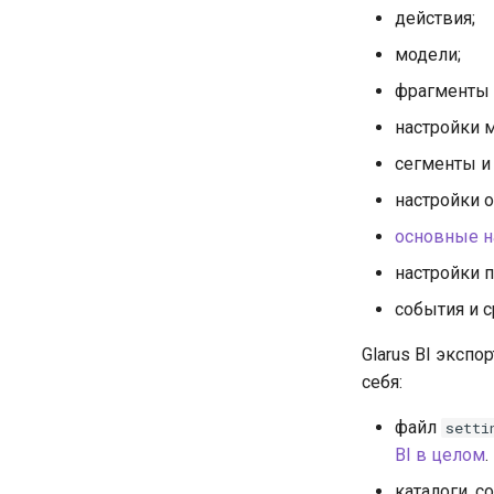
действия;
модели;
фрагменты 
настройки 
сегменты и
настройки 
основные на
настройки 
события и с
Glarus BI экспо
себя:
файл
setti
BI в целом
.
каталоги, 