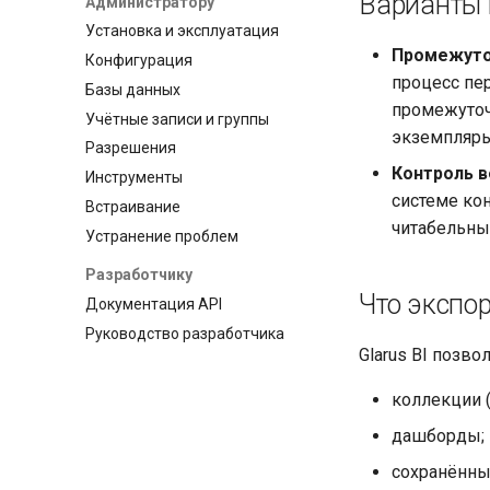
Варианты 
Администратору
Установка и эксплуатация
Промежуто
Конфигурация
процесс пер
Базы данных
промежуточ
Учётные записи и группы
экземпляры
Разрешения
Контроль в
Инструменты
системе ко
Встраивание
читабельны
Устранение проблем
Разработчику
Что экспор
Документация API
Руководство разработчика
Glarus BI позв
коллекции 
дашборды;
сохранённы