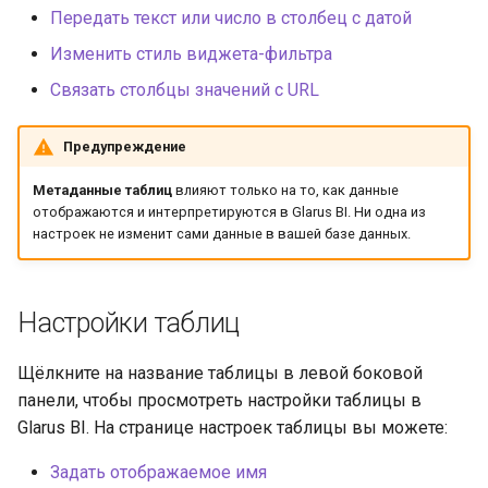
организация
и
Передать текст или число в столбец с датой
Устранение проблем
Изменить стиль виджета-фильтра
я
Связать столбцы значений с URL
п
о
Предупреждение
и
Метаданные таблиц
влияют только на то, как данные
с
отображаются и интерпретируются в Glarus BI. Ни одна из
настроек не изменит сами данные в вашей базе данных.
к
а
Настройки таблиц
Щёлкните на название таблицы в левой боковой
панели, чтобы просмотреть настройки таблицы в
Glarus BI. На странице настроек таблицы вы можете:
Задать отображаемое имя