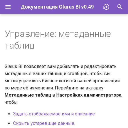
Документация Glarus BI v0.49
И
н
Управление: метаданные
Импорт файлов Excel
Установка и эксплуатация
Документация API
и
таблиц
ц
Запросы
Конфигурация
Руководство разработчика
и
Glarus BI позволяет вам добавлять и редактировать
Визуализации
Базы данных
а
метаданные ваших таблиц и столбцов, чтобы вы
Дашборды
Учётные записи и группы
могли управлять бизнес-логикой вашей организации
л
по мере её изменения. Перейдите на вкладку
и
Модели
Разрешения
Метаданные таблиц
в
Настройках администратора
,
з
чтобы:
Действия
Инструменты
а
Задать отображаемое имя и описание
ц
Исследование и
Встраивание
Скрыть устаревшие данные
.