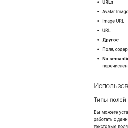
URLs
Avatar Imag
Image URL
URL
Другое
Поля, соде
No semanti
перечислен
Использова
Типы полей 
Вы можете устан
работать с дан
текстовые поля