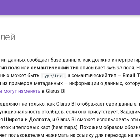
лей
 тип данных сообщает базе данных, как должно интерпрети
тип поля
или
семантический тип
описывает
смысл
поля. Н
анных может быть
, а семантический тип —
Email
. 
type/text
м из примеров метаданных — информации о данных, котор
ы могут изменять
в Glarus BI.
деляют не только, как Glarus BI отображает свои данные, 
нкциональность столбцов, если она присутствует. Задади
ля
Широта
и
Долгота
, и Glarus BI сможет использовать эти
меток и тепловых карт (heat maps). Похожим образом обозн
ет пользователям нажимать на ссылку для перехода на это