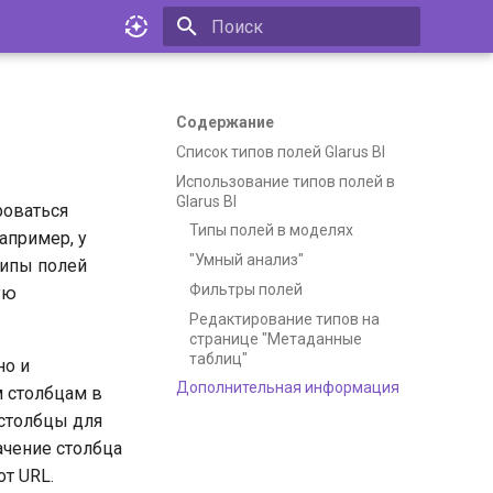
Инициализация поиска
Содержание
Список типов полей Glarus BI
Использование типов полей в
Glarus BI
роваться
Типы полей в моделях
апример, у
"Умный анализ"
Типы полей
Фильтры полей
ую
Редактирование типов на
странице "Метаданные
таблиц"
но и
Дополнительная информация
м столбцам в
 столбцы для
ачение столбца
т URL.