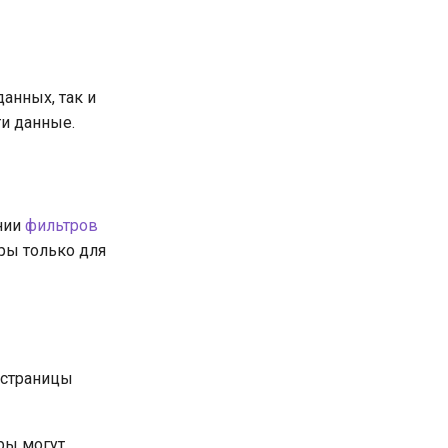
данных, так и
ти данные.
ании
фильтров
тры только для
 страницы
оры могут