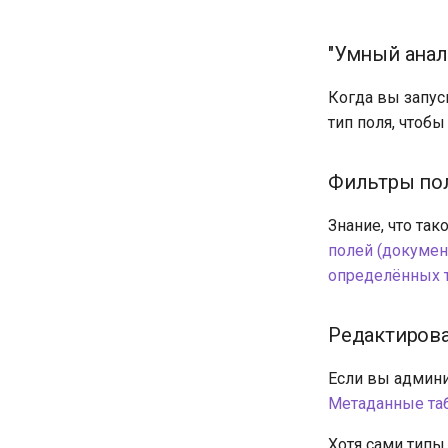
"Умный анал
Когда вы запус
тип поля, чтоб
Фильтры по
Знание, что та
полей (документ
определённых 
Редактирова
Если вы админи
Метаданные та
Хотя сами типы