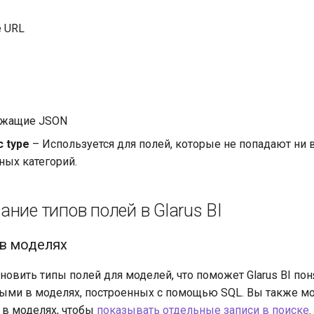
e URL
ржащие JSON
c type
– Используется для полей, которые не попадают ни в
ных категорий.
ние типов полей в Glarus BI
в моделях
овить типы полей для моделей, что поможет Glarus BI поня
ными в моделях, построенных с помощью SQL. Вы также м
 в моделях, чтобы
показывать отдельные записи в поиске
.