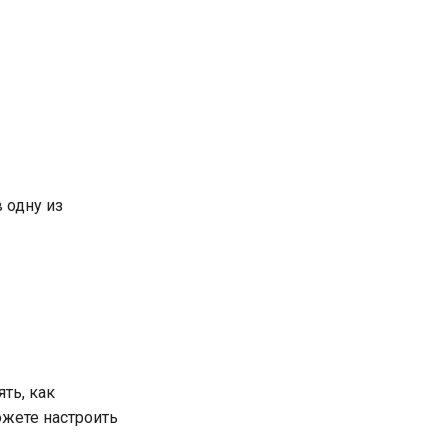
 одну из
ть, как
ожете настроить