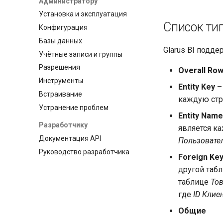
Администратору
Установка и эксплуатация
Список тип
Конфигурация
Базы данных
Glarus BI подд
Учётные записи и группы
Разрешения
Overall Ro
Инструменты
Entity Key
–
Встраивание
каждую стро
Устранение проблем
Entity Name
Разработчику
является ка
Документация API
Пользовате
Руководство разработчика
Foreign Ke
другой таб
таблице
То
где
ID Клие
Общие