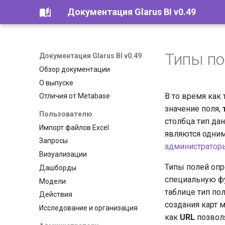
Документация Glarus BI v0.49
Типы по
Документация Glarus BI v0.49
Обзор документации
О выпуске
В то время как
Отличия от Metabase
значение поля,
Пользователю
столбца тип д
Импорт файлов Excel
являются одни
Запросы
администратор
Визуализации
Типы полей опре
Дашборды
специальную фу
Модели
таблице тип по
Действия
создания карт 
Исследование и организация
как
URL
позволя