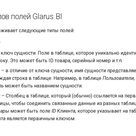
ов полей Glarus BI
ерживает следующие типы полей:
w
 ключ сущности. Поле в таблице, которое уникально иден
ку. Это может быть ID товара, серийный номер и т.п.
– в отличие от ключа сущности, имя сущности представляе
ждая строка в таблице. Например, в таблице
Пользователи
ль
может быть названием сущности.
y
– Столбец в таблице, который (обычно) ссылается на пер
лицы, чтобы соединить связанные данные из разных таблиц
вары
может быть поле
ID Клиента
, которое указывает на т
нта
является первичным ключом.