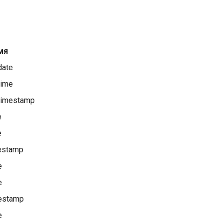
мя
date
time
 timestamp
e
e
mestamp
e
e
mestamp
e