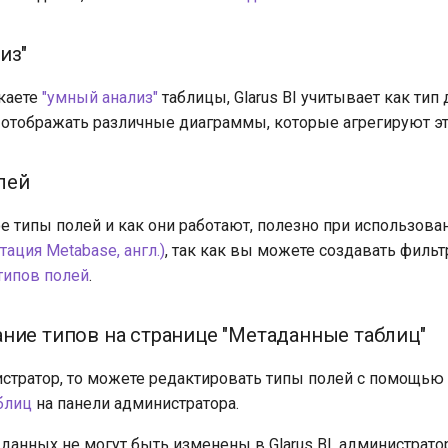
из"
каете
"умный анализ"
таблицы, Glarus BI учитывает как тип 
ы отображать различные диаграммы, которые агрегируют э
лей
кое типы полей и как они работают, полезно при использов
ация Metabase, англ.)
, так как вы можете создавать филь
типов полей
.
ние типов на странице "Метаданные таблиц"
стратор, то можете редактировать типы полей с помощью
блиц
на панели администратора.
 данных не могут быть изменены в Glarus BI, администрат