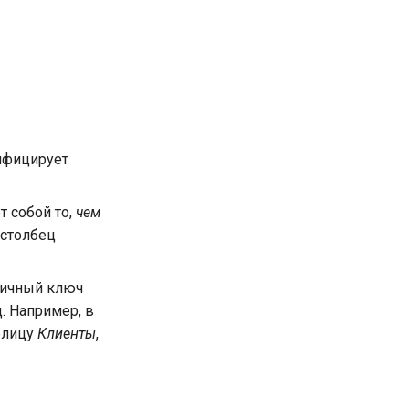
тифицирует
т собой то,
чем
, столбец
вичный ключ
. Например, в
аблицу
Клиенты
,