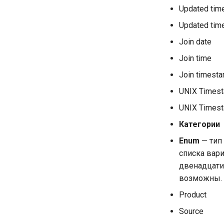
Updated tim
Updated tim
Join date
Join time
Join timest
UNIX Timest
UNIX Timest
Категории
Enum
— тип
списка вари
двенадцати 
возможны.
Product
Source