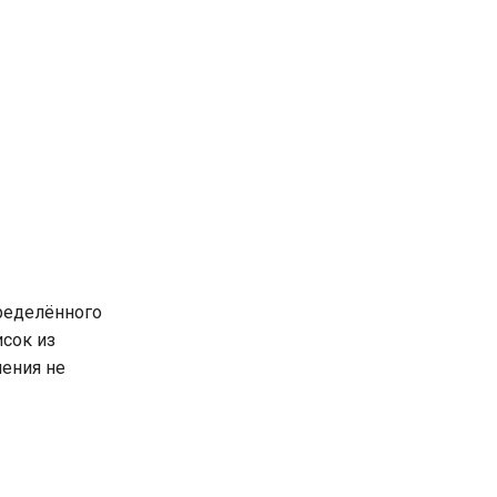
пределённого
исок из
чения не