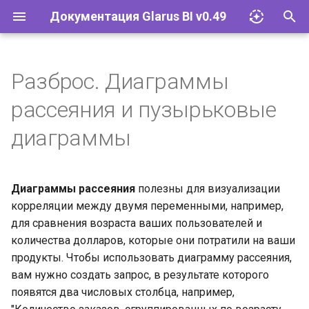
Документация Glarus BI v0.49
И
н
Разброс. Диаграммы
Импорт файлов Excel
Установка и эксплуатация
Документация API
и
рассеяния и пузырьковые
ц
Запросы
Конфигурация
Руководство разработчика
диаграммы
и
Визуализации
Базы данных
а
Диаграммы рассеяния
полезны для визуализации
Дашборды
Учётные записи и группы
л
корреляции между двумя переменными, например,
и
для сравнения возраста ваших пользователей и
Модели
Разрешения
количества долларов, которые они потратили на ваши
з
продукты. Чтобы использовать диаграмму рассеяния,
Действия
Инструменты
а
вам нужно создать запрос, в результате которого
появятся два числовых столбца, например,
ц
Исследование и
Встраивание