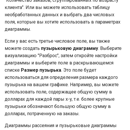
"Количество заказов, сгруппированных по возрасту
организация
и
клиента". Или вы можете использовать таблицу
Устранение проблем
необработанных данных и выбрать два числовых
я
поля, которые вы хотите использовать в параметрах
п
диаграммы.
о
Если у вас есть третье числовое поле, вы также
и
можете создать
пузырьковую диаграмму
. Выберите
визуализацию "Разброс", затем откройте настройки
с
диаграммы и выберите поле в раскрывающемся
к
списке
Размер пузырька
. Это поле будет
использоваться для определения размера каждого
а
пузырька на вашем графике. Например, вы можете
использовать поле, содержащее общую сумму в
долларах для каждой пары x-y, т.е. более крупные
пузырьки обозначают большую общую сумму в
долларах, потраченную на заказы.
Диаграммы рассеяния и пузырьковые диаграммы