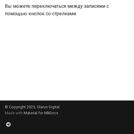
организация
и
Вы можете переключаться между записями с
Устранение проблем
помощью кнопок со стрелками.
я
п
о
и
с
к
а
© Copyright 2025, Glarus Digital.
Made with
Material for MkDocs