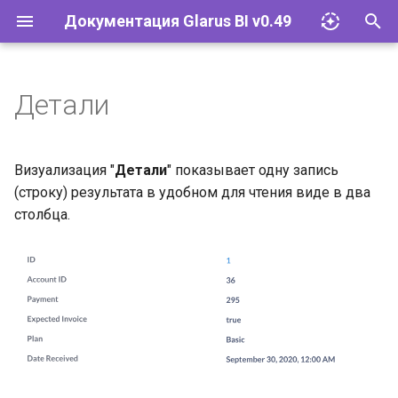
Документация Glarus BI v0.49
И
н
Детали
Импорт файлов Excel
Установка и эксплуатация
Документация API
и
ц
Запросы
Конфигурация
Руководство разработчика
Визуализация "
Детали
" показывает одну запись
и
(строку) результата в удобном для чтения виде в два
Визуализации
Базы данных
столбца.
а
Дашборды
Учётные записи и группы
л
и
Модели
Разрешения
з
Действия
Инструменты
а
ц
Исследование и
Встраивание