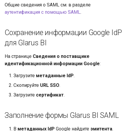
организация
и
Общие сведения о SAML см. в разделе
Устранение проблем
аутентификация с помощью SAML
.
я
п
Сохранение информации Google IdP
о
для Glarus BI
и
На странице
Сведения о поставщике
с
идентификационной информации Google
:
к
Загрузите
метаданные IdP
.
а
Скопируйте
URL SSO
.
Загрузите
сертификат
.
Заполнение формы Glarus BI SAML
В
метаданных IdP
Google найдите
эмитента
.