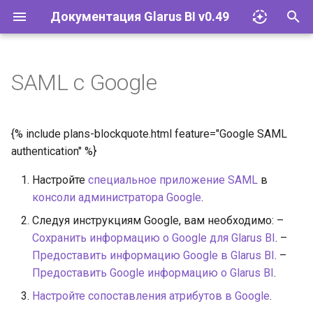
Документация Glarus BI v0.49
И
н
SAML с Google
Импорт файлов Excel
Установка и эксплуатация
Документация API
и
ц
Запросы
Конфигурация
Руководство разработчика
{% include plans-blockquote.html feature="Google SAML
и
authentication" %}
Визуализации
Базы данных
а
Настройте
специальное приложение SAML
в
Дашборды
Учётные записи и группы
консоли администратора Google
.
л
Следуя инструкциям Google, вам необходимо: –
и
Модели
Разрешения
Сохранить информацию о Google для Glarus BI
. –
з
Предоставить информацию Google в Glarus BI
. –
Действия
Инструменты
Предоставить Google информацию о Glarus BI
.
а
Настройте сопоставления атрибутов в Google
.
ц
Исследование и
Встраивание