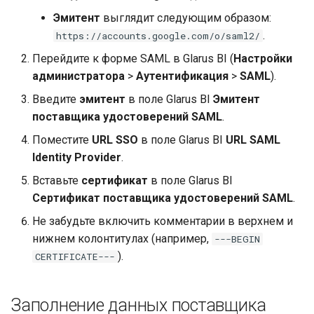
Эмитент
выглядит следующим образом:
.
https://accounts.google.com/o/saml2/
Перейдите к форме SAML в Glarus BI (
Настройки
администратора
>
Аутентификация
>
SAML
).
Введите
эмитент
в поле Glarus BI
Эмитент
поставщика удостоверений SAML
.
Поместите
URL SSO
в поле Glarus BI
URL SAML
Identity Provider
.
Вставьте
сертификат
в поле Glarus BI
Сертификат поставщика удостоверений SAML
.
Не забудьте включить комментарии в верхнем и
нижнем колонтитулах (например,
---BEGIN
).
CERTIFICATE---
Заполнение данных поставщика