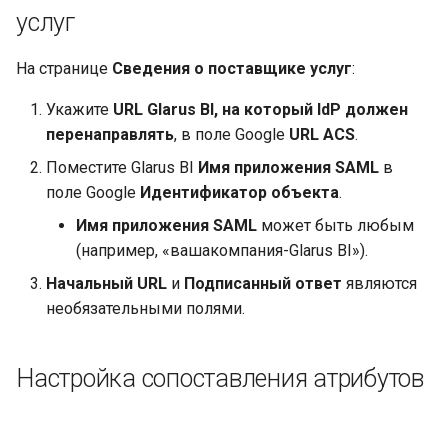
услуг
На странице
Сведения о поставщике услуг
:
Укажите
URL Glarus BI, на который IdP должен
перенаправлять
, в поле Google
URL ACS
.
Поместите Glarus BI
Имя приложения SAML
в
поле Google
Идентификатор объекта
.
Имя приложения SAML
может быть любым
(например, «вашакомпания-Glarus BI»).
Начальный URL
и
Подписанный ответ
являются
необязательными полями.
Настройка сопоставления атрибутов