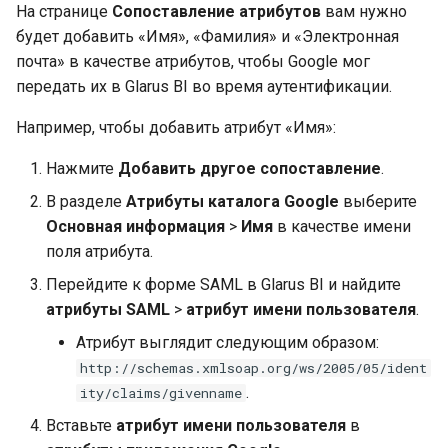
На странице
Сопоставление атрибутов
вам нужно
будет добавить «Имя», «Фамилия» и «Электронная
почта» в качестве атрибутов, чтобы Google мог
передать их в Glarus BI во время аутентификации.
Например, чтобы добавить атрибут «Имя»:
Нажмите
Добавить другое сопоставление
.
В разделе
Атрибуты каталога Google
выберите
Основная информация
>
Имя
в качестве имени
поля атрибута.
Перейдите к форме SAML в Glarus BI и найдите
атрибуты SAML
>
атрибут имени пользователя
.
Атрибут выглядит следующим образом:
http://schemas.xmlsoap.org/ws/2005/05/ident
.
ity/claims/givenname
Вставьте
атрибут имени пользователя
в