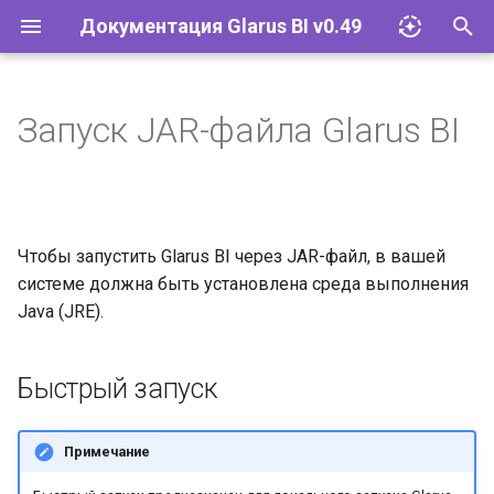
Документация Glarus BI v0.49
И
н
Запуск JAR-файла Glarus BI
Импорт файлов Excel
Установка и эксплуатация
Документация API
и
ц
Запросы
Конфигурация
Руководство разработчика
и
Чтобы запустить Glarus BI через JAR-файл, в вашей
Визуализации
Базы данных
а
системе должна быть установлена среда выполнения
Дашборды
Учётные записи и группы
Java (JRE).
л
и
Модели
Разрешения
Быстрый запуск
з
Действия
Инструменты
а
Примечание
ц
Исследование и
Встраивание