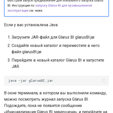
Быстрый запуск предназначен для локального запуска Glarus
организация
и
BI. Инструкции по
запуску Glarus BI для промышленной
Устранение проблем
эксплуатации
см. ниже.
я
п
Если у вас установлена Java:
о
Загрузите JAR-файл для Glarus BI glarusBI.jar.
и
Создайте новый каталог и переместите в него
с
файл glarusBI.jar.
к
Перейдите в новый каталог Glarus BI и запустите
JAR.
а
java
-jar
В окне терминала, в котором вы выполнили команду,
можно посмотреть журнал запуска Glarus BI.
Подождите, пока не появится сообщение
«Инициализация Glarus BI завершена», и перейдите на