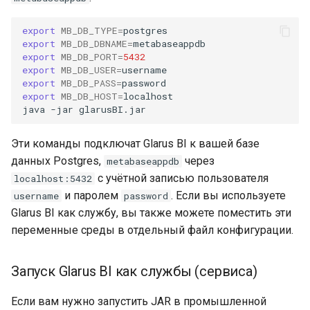
export
MB_DB_TYPE
=
export
MB_DB_DBNAME
=
export
MB_DB_PORT
=
5432
export
MB_DB_USER
=
export
MB_DB_PASS
=
export
MB_DB_HOST
=
java
-jar
Эти команды подключат Glarus BI к вашей базе
данных Postgres,
через
metabaseappdb
с учётной записью пользователя
localhost:5432
и паролем
. Если вы используете
username
password
Glarus BI как службу, вы также можете поместить эти
переменные среды в отдельный файл конфигурации.
Запуск Glarus BI как службы (сервиса)
Если вам нужно запустить JAR в промышленной