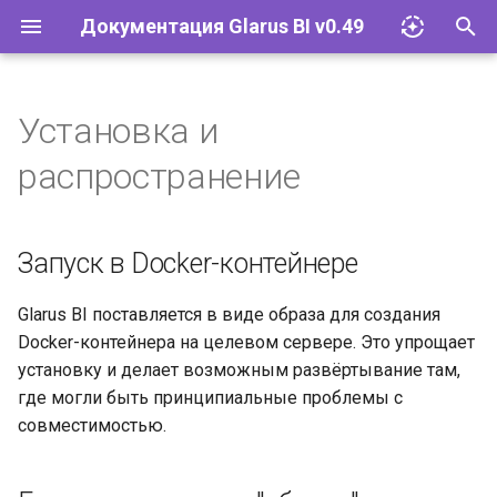
Документация Glarus BI v0.49
И
н
Установка и
Импорт файлов Excel
Установка и эксплуатация
Документация API
и
распространение
ц
Запросы
Конфигурация
Руководство разработчика
и
Запуск в Docker-контейнере
Визуализации
Базы данных
а
Дашборды
Учётные записи и группы
л
Glarus BI поставляется в виде образа для создания
Docker-контейнера на целевом сервере. Это упрощает
и
Модели
Разрешения
установку и делает возможным развёртывание там,
з
где могли быть принципиальные проблемы с
Действия
Инструменты
совместимостью.
а
ц
Исследование и
Встраивание