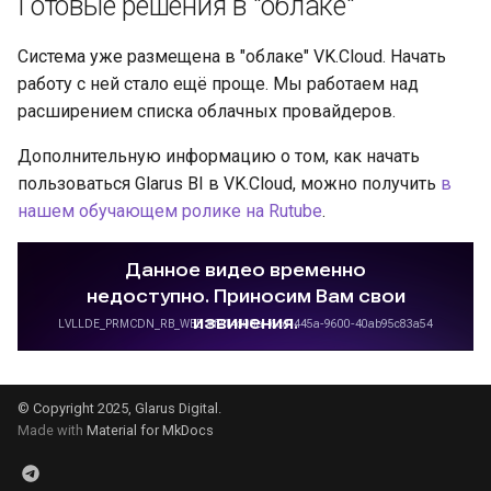
Готовые решения в "облаке"
организация
и
Устранение проблем
я
Система уже размещена в "облаке" VK.Cloud. Начать
работу с ней стало ещё проще. Мы работаем над
п
расширением списка облачных провайдеров.
о
Дополнительную информацию о том, как начать
и
пользоваться Glarus BI в VK.Cloud, можно получить
в
нашем обучающем ролике на Rutube
.
с
к
а
© Copyright 2025, Glarus Digital.
Made with
Material for MkDocs