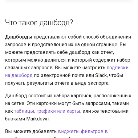
организация
и
Устранение проблем
я
Что такое дашборд?
п
Дашборды
представляют собой способ объединения
о
запросов и представления их на одной странице. Вы
и
можете представлять себе дашборд как отчёт,
которым можно делиться, и который содержит набор
с
связанных запросов. Вы можете настроить
подписки
к
на дашборд
по электронной почте или Slack, чтобы
а
получать результаты отчёта в виде экспорта.
Дашборд состоит из набора карточек, расположенных
на сетке. Эти карточки могут быть запросами, такими
как
таблицы, графики или карты
, или же текстовыми
блоками Markdown.
Вы можете добавлять
виджеты фильтров в