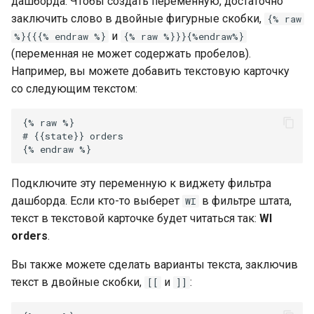
дашборда. Чтобы создать переменную, достаточно
заключить слово в двойные фигурные скобки,
{% raw
и
%}{{{% endraw %}
{% raw %}}}{%endraw%}
(переменная не может содержать пробелов).
Например, вы можете добавить текстовую карточку
со следующим текстом:
Подключите эту переменную к виджету фильтра
дашборда. Если кто-то выберет
в фильтре штата,
WI
текст в текстовой карточке будет читаться так:
WI
orders
.
Вы также можете сделать варианты текста, заключив
текст в двойные скобки,
и
:
[[
]]