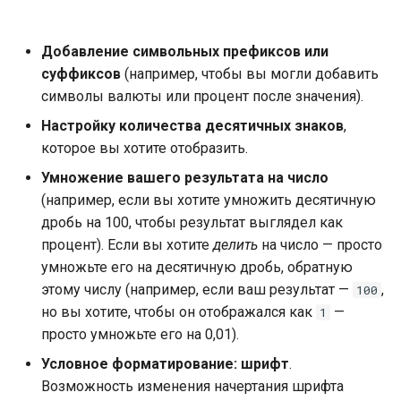
производительность
и
я
Встраивание
Добавление символьных префиксов или
суффиксов
(например, чтобы вы могли добавить
п
Решение проблем
символы валюты или процент после значения).
о
Настройку количества десятичных знаков
,
и
которое вы хотите отобразить.
с
Умножение вашего результата на число
(например, если вы хотите умножить десятичную
к
дробь на 100, чтобы результат выглядел как
а
процент). Если вы хотите
делить
на число — просто
умножьте его на десятичную дробь, обратную
этому числу (например, если ваш результат —
,
100
но вы хотите, чтобы он отображался как
—
1
просто умножьте его на 0,01).
Условное форматирование: шрифт
.
Возможность изменения начертания шрифта