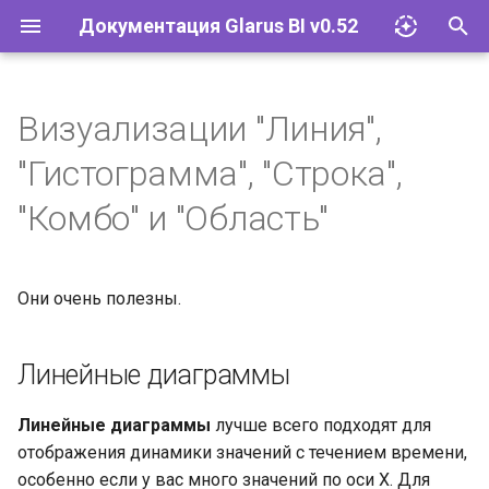
Документация Glarus BI v0.52
И
н
Визуализации "Линия",
Импорт файлов Excel
Glarus AI
Установка и эксплуатация
Документация API Glarus BI
и
"Гистограмма", "Строка",
ц
Запросы
Провайдеры LLM
Конфигурация
Пользовательские графики
"Комбо" и "Область"
и
Визуализации
Соответствие 152-ФЗ
Управление плагинами
а
Они очень полезны.
Дашборды
Сетевые требования и SLA
Базы данных
л
и
Моделирование данных
Glarus BI и Claude AI
Учётные записи и группы
Линейные диаграммы
з
Действия
Разрешения
Линейные диаграммы
лучше всего подходят для
а
отображения динамики значений с течением времени,
ц
Организация
Инструменты и
особенно если у вас много значений по оси X. Для