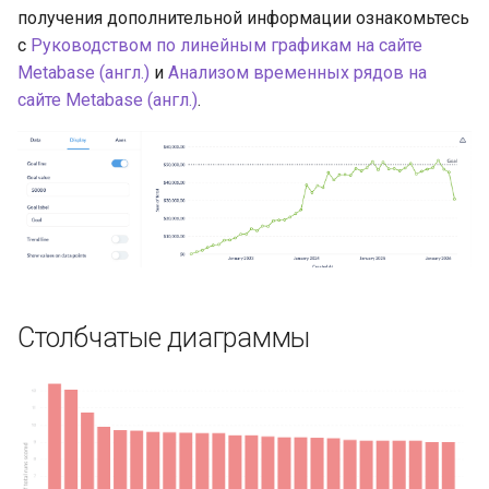
производительность
и
получения дополнительной информации ознакомьтесь
с
Руководством по линейным графикам на сайте
я
Встраивание
Metabase (англ.)
и
Анализом временных рядов на
п
сайте Metabase (англ.)
.
Решение проблем
о
и
с
к
а
Столбчатые диаграммы