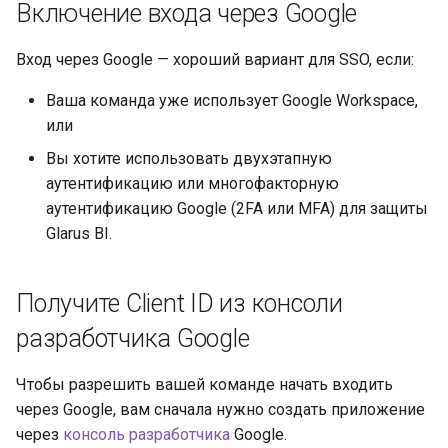
производительность
Включение входа через Google
и
я
Встраивание
Вход через Google — хороший вариант для SSO, если:
п
Ваша команда уже использует Google Workspace,
Решение проблем
о
или
Вы хотите использовать двухэтапную
и
аутентификацию или многофакторную
с
аутентификацию Google (2FA или MFA) для защиты
к
Glarus BI.
а
Получите Client ID из консоли
разработчика Google
Чтобы разрешить вашей команде начать входить
через Google, вам сначала нужно создать приложение
через
консоль разработчика
Google.