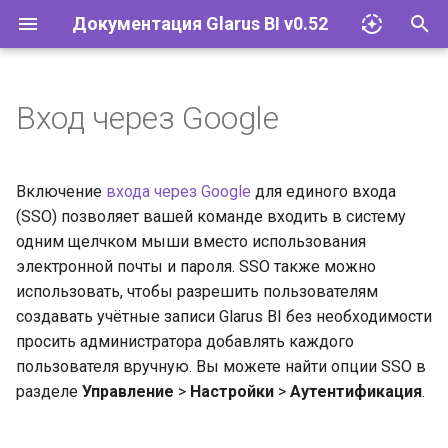
Документация Glarus BI v0.52
И
н
Вход через Google
Импорт файлов Excel
Glarus AI
Установка и эксплуатация
Документация API Glarus BI
и
ц
Запросы
Провайдеры LLM
Конфигурация
Пользовательские графики
Включение
входа через Google
для единого входа
и
(SSO) позволяет вашей команде входить в систему
Визуализации
Соответствие 152-ФЗ
Управление плагинами
одним щелчком мыши вместо использования
а
электронной почты и пароля. SSO также можно
Дашборды
Сетевые требования и SLA
Базы данных
л
использовать, чтобы разрешить пользователям
создавать учётные записи Glarus BI без необходимости
и
Моделирование данных
Glarus BI и Claude AI
Учётные записи и группы
просить администратора добавлять каждого
з
пользователя вручную. Вы можете найти опции SSO в
Действия
Разрешения
а
разделе
Управление
>
Настройки
>
Аутентификация
.
ц
Организация
Инструменты и