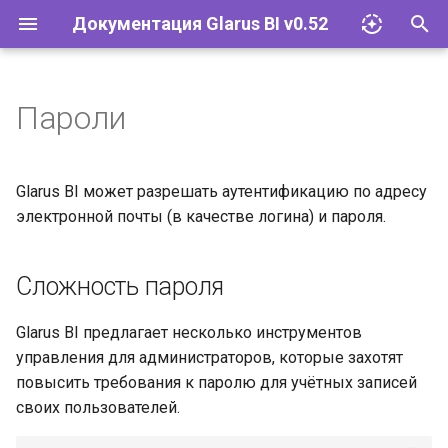
Документация Glarus BI v0.52
И
н
Пароли
Импорт файлов Excel
Glarus AI
Установка и эксплуатация
Документация API Glarus BI
и
ц
Запросы
Провайдеры LLM
Конфигурация
Пользовательские графики
Glarus BI может разрешать аутентификацию по адресу
и
электронной почты (в качестве логина) и пароля.
Визуализации
Соответствие 152-ФЗ
Управление плагинами
а
Сложность пароля
Дашборды
Сетевые требования и SLA
Базы данных
л
и
Моделирование данных
Glarus BI и Claude AI
Учётные записи и группы
Glarus BI предлагает несколько инструментов
з
управления для администраторов, которые захотят
Действия
Разрешения
повысить требования к паролю для учётных записей
а
своих пользователей.
ц
Организация
Инструменты и