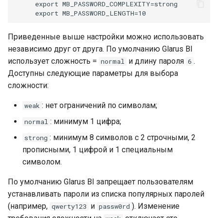
производительность
и
я
Встраивание
Приведенные выше настройки можно использовать
п
независимо друг от друга. По умолчанию Glarus BI
Решение проблем
о
использует сложность =
и длину пароля
.
normal
6
Доступны следующие параметры для выбора
и
сложности:
с
: нет ограничений по символам;
weak
к
: минимум 1 цифра;
normal
а
: минимум 8 символов с 2 строчными, 2
strong
прописными, 1 цифрой и 1 специальным
символом.
По умолчанию Glarus BI запрещает пользователям
устанавливать пароли из списка популярных паролей
(например,
и
). Изменение
qwerty123
passw0rd