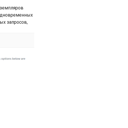
кземпляров
а одновременных
ных запросов,