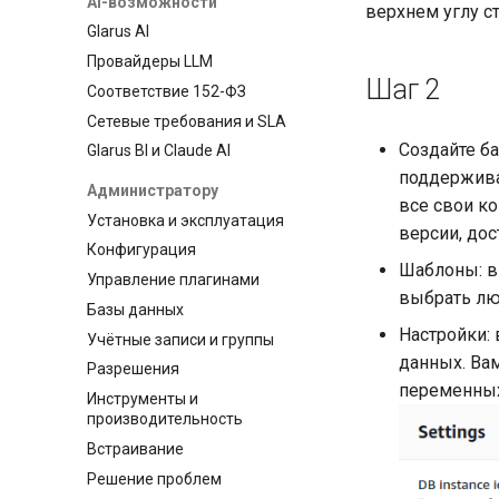
AI-возможности
верхнем углу с
Glarus AI
Провайдеры LLM
Шаг 2
Соответствие 152-ФЗ
Сетевые требования и SLA
Создайте ба
Glarus BI и Claude AI
поддерживаю
Администратору
все свои к
Установка и эксплуатация
версии, дос
Конфигурация
Шаблоны: в
Управление плагинами
выбрать лю
Базы данных
Настройки:
Учётные записи и группы
данных. Вам
Разрешения
переменных 
Инструменты и
производительность
Встраивание
Решение проблем