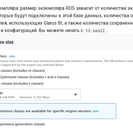
емпляра: размер экземпляра RDS зависит от количества э
которые будут подключены к этой базе данных, количеств
ей, использующих Glarus BI, а также количества сохранён
и конфигураций. Вы можете начать с
.
t3.small