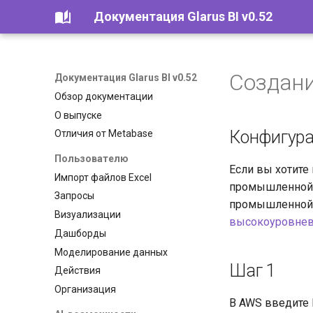
Документация Glarus BI v0.52
Создан
Документация Glarus BI v0.52
Обзор документации
О выпуске
Конфигура
Отличия от Metabase
Пользователю
Если вы хотите 
Импорт файлов Excel
промышленной э
Запросы
промышленной э
Визуализации
высокоуровнев
Дашборды
Моделирование данных
Шаг 1
Действия
Организация
В AWS введите 