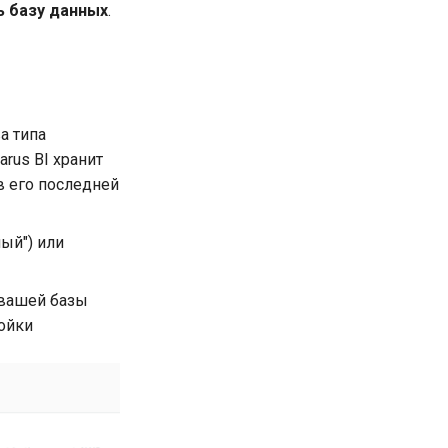
 базу данных
.
а типа
rus BI хранит
в его последней
ый") или
вашей базы
ройки