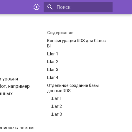
Инициализация поиска
Содержание
Конфигурация RDS для Glarus
BI
Шаг 1
Шаг 2
Шаг 3
Шаг 4
х уровня
Отдельное создание базы
Вот, например
данных RDS
анных.
Шаг 1
Шаг 2
Шаг 3
списке в левом