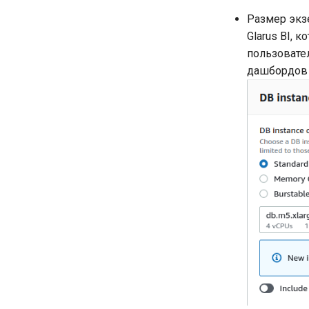
Размер экз
Glarus BI, 
пользовател
дашбордов 