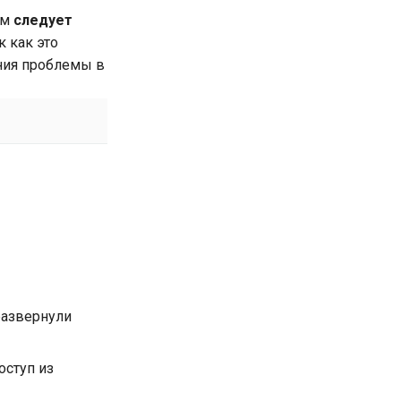
ам
следует
к как это
ения проблемы в
развернули
оступ из