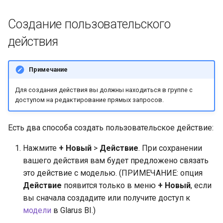
производительность
и
Создание пользовательского
я
Встраивание
действия
п
Решение проблем
о
Примечание
и
Для создания действия вы должны находиться в группе с
с
доступом на редактирование прямых запросов.
к
Есть два способа создать пользовательское действие:
а
Нажмите
+ Новый
>
Действие
. При сохранении
вашего действия вам будет предложено связать
это действие с моделью. (ПРИМЕЧАНИЕ: опция
Действие
появится только в меню
+ Новый
, если
вы сначала создадите или получите доступ к
модели
в Glarus BI.)