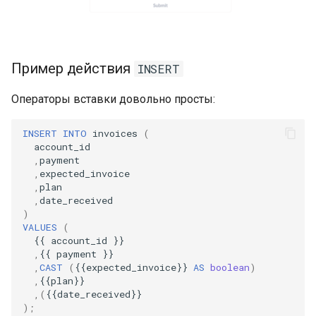
Пример действия
INSERT
Операторы вставки довольно просты:
INSERT
INTO
invoices
(
account_id
,
payment
,
expected_invoice
,
plan
,
date_received
)
VALUES
(
{{
account_id
}}
,
{{
payment
}}
,
CAST
(
{{
expected_invoice
}}
AS
boolean
)
,
{{
plan
}}
,(
{{
date_received
}}
);